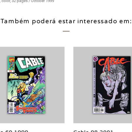
 color, 32 pages / October 1999
Também poderá estar interessado em: