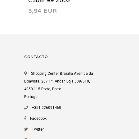
Cable 99 2002
Cable 
3,94 EUR
3,94 
CONTACTO
Shopping Center Brasília Avenida da
Boavista, 267 1º. Andar, Loja 509/510,
4050-115 Porto, Porto
Portugal
+351 226091460
Facebook
Twitter