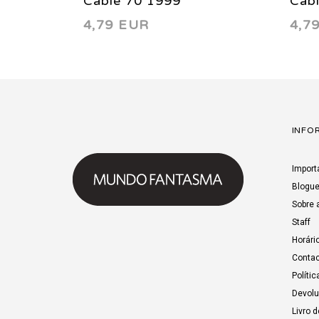
Cable 70 1999
Cab
4,79 EUR
4,7
INFO
Import
Blogu
Sobre 
Staff
Horári
Contac
Polític
Devol
Livro 