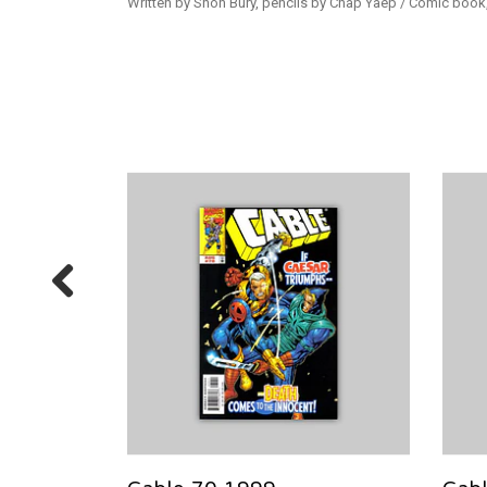
Written by Shon Bury, pencils by Chap Yaep / Comic book,