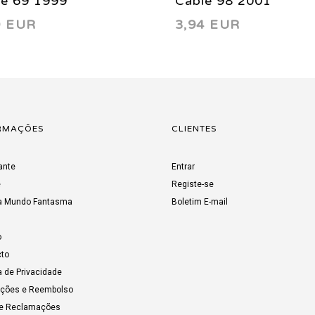
le 69 1999
Cable 98 2001
9 EUR
3,94 EUR
RMAÇÕES
CLIENTES
ante
Entrar
e
Registe-se
a Mundo Fantasma
Boletim E-mail
o
to
a de Privacidade
uções e Reembolso
de Reclamações