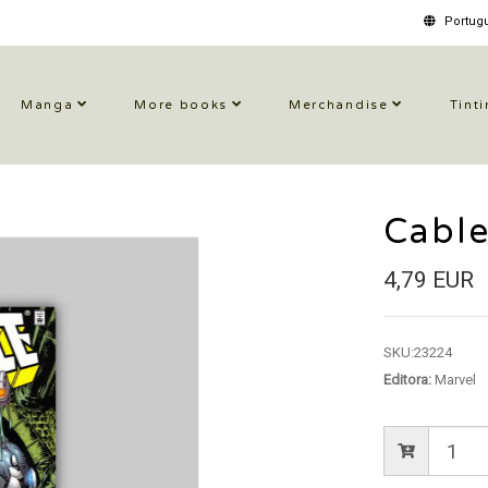
Portugu
Manga
More books
Merchandise
Tinti
Cabl
4,79 EUR
SKU:
23224
Editora:
Marvel