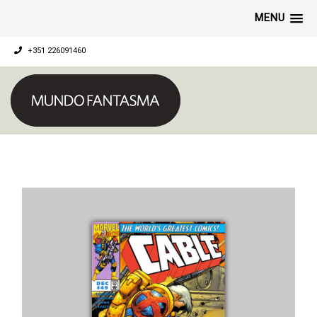
MENU
+351 226091460