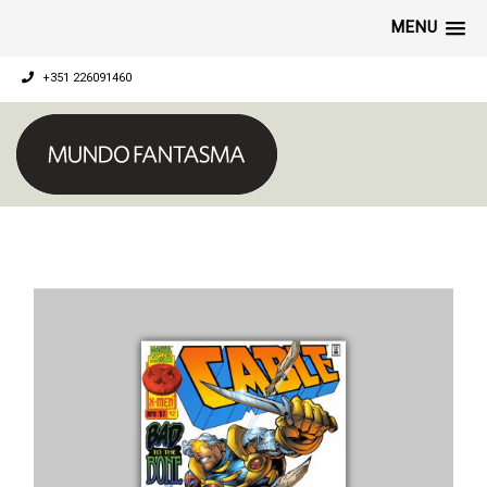
MENU
+351 226091460