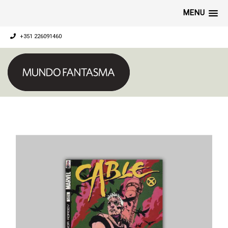
MENU
+351 226091460