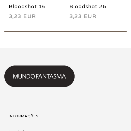
Bloodshot 16
Bloodshot 26
3,23 EUR
3,23 EUR
1994
1995
INFORMAÇÕES