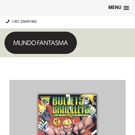
MENU
+351 226091460