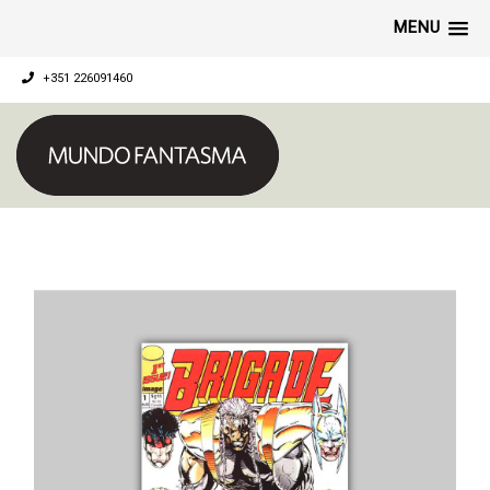
MENU
+351 226091460