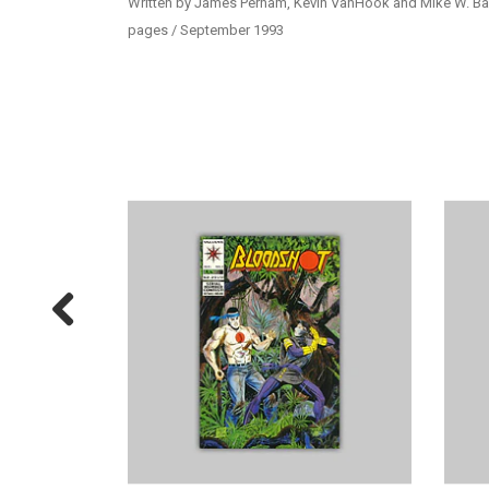
Written by James Perham, Kevin VanHook and Mike W. Barr
pages / September 1993