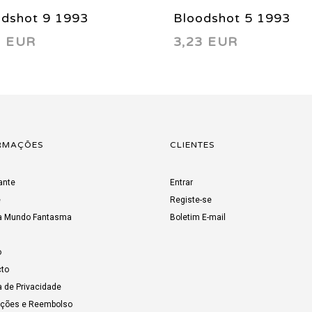
odshot 9 1993
Bloodshot 5 1993
3 EUR
3,23 EUR
RMAÇÕES
CLIENTES
ante
Entrar
e
Registe-se
a Mundo Fantasma
Boletim E-mail
o
to
a de Privacidade
uções e Reembolso