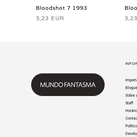
Bloodshot 7 1993
Blo
3,23 EUR
3,2
INFO
Import
Blogu
Sobre 
Staff
Horári
Contac
Polític
Devol