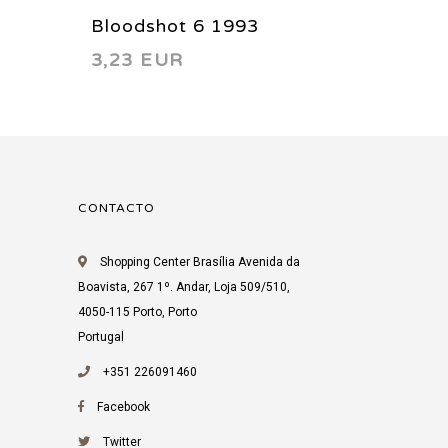
Bloodshot 6 1993
Bloods
3,23 EUR
3,23 
CONTACTO
Shopping Center Brasília Avenida da
Boavista, 267 1º. Andar, Loja 509/510,
4050-115 Porto, Porto
Portugal
+351 226091460
Facebook
Twitter