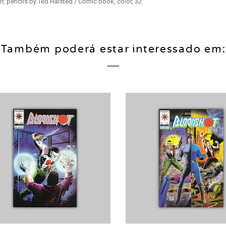
, pencils by Ted Halsted / Comic book, color, 32
Também poderá estar interessado em: