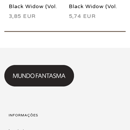
Black Widow (Vol.
Black Widow (Vol.
3,85 EUR
5,74 EUR
2) 4 2005
3) 11 2014
INFORMAÇÕES