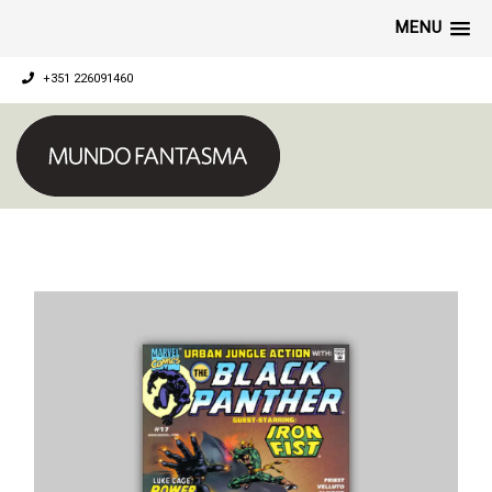
MENU
+351 226091460