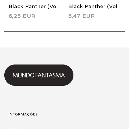
Black Panther (Vol.
Black Panther (Vol.
6,25 EUR
5,47 EUR
2) 19 2000
2) 22 2000
INFORMAÇÕES