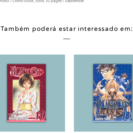
Momoko / Comic book, color, 32 pages / September
Também poderá estar interessado em: