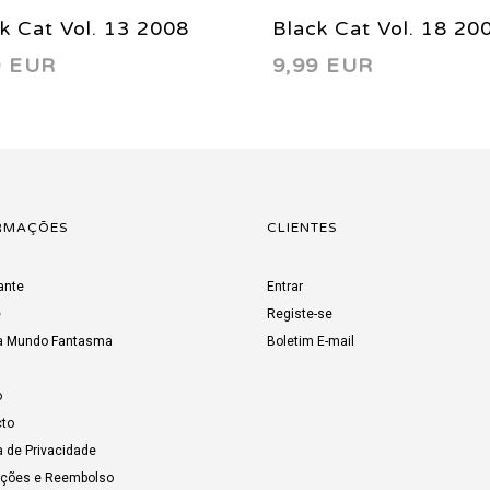
k Cat Vol. 13 2008
Black Cat Vol. 18 20
9 EUR
9,99 EUR
RMAÇÕES
CLIENTES
ante
Entrar
e
Registe-se
a Mundo Fantasma
Boletim E-mail
o
to
a de Privacidade
uções e Reembolso