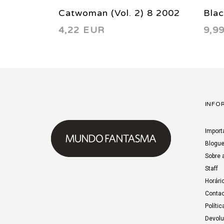
Catwoman (Vol. 2) 8 2002
Blac
4,22 EUR
9,9
INFO
Import
Blogu
Sobre 
Staff
Horári
Contac
Polític
Devol