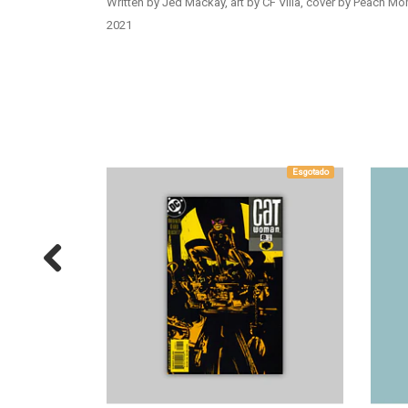
Written by Jed Mackay, art by CF Villa, cover by Peach 
2021
Esgotado