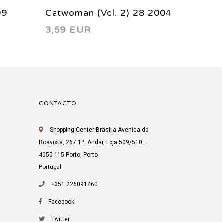
09
Catwoman (Vol. 2) 28 2004
Catwom
3,59 EUR
3,59 
CONTACTO
Shopping Center Brasília Avenida da
Boavista, 267 1º. Andar, Loja 509/510,
4050-115 Porto, Porto
Portugal
+351 226091460
Facebook
Twitter