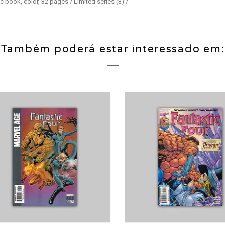
 book, color, 32 pages / Limited series (3) /
Também poderá estar interessado em:
Esgotado