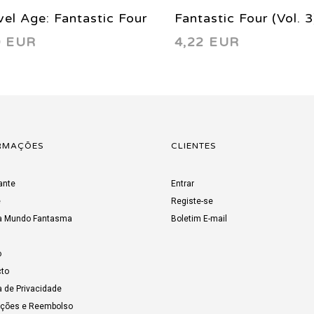
antastic Four (Vol. 3) 7
Fantastic Four (Vo
,23 EUR
3,94 EUR
998
2002
RMAÇÕES
CLIENTES
ante
Entrar
e
Registe-se
a Mundo Fantasma
Boletim E-mail
o
to
a de Privacidade
uções e Reembolso