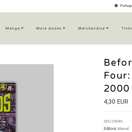
Portugu
Manga
More books
Merchandise
Tinti
Befor
Four:
2000
4,30 EUR
SKU:
29345
Editora:
Marvel