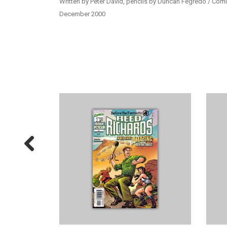
Written by Peter David, pencils by Duncan Fegredo / Comic
December 2000