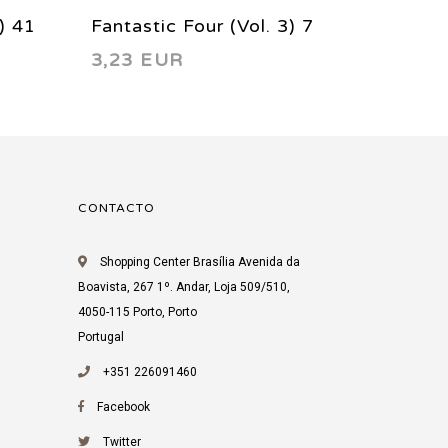
l. 3) 62
Fantastic Four (Vol. 3) 10
Fan
3,23 EUR
4,2
1998
CONTACTO
Shopping Center Brasília Avenida da
Boavista, 267 1º. Andar, Loja 509/510,
4050-115 Porto, Porto
Portugal
+351 226091460
Facebook
Twitter