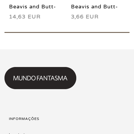
Beavis and Butt-
Beavis and Butt-
14,63 EUR
3,66 EUR
head 1 1994
head 10 1994
INFORMAÇÕES