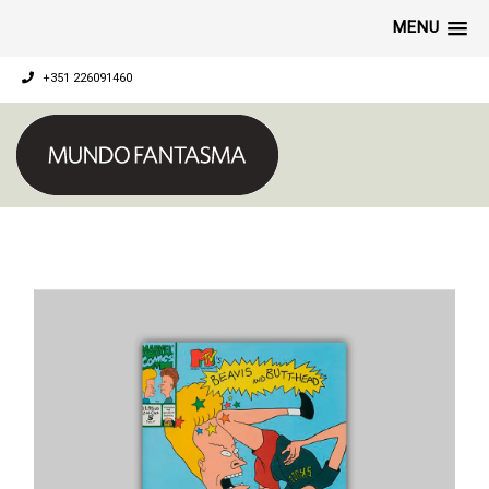
MENU
+351 226091460