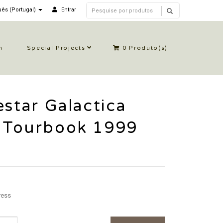
ês (Portugal)
Entrar
n
Special Projects
0
Produto(s)
estar Galactica
 Tourbook 1999
ress