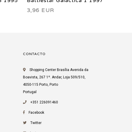
 3 1995
Battlestar Galactica 1 1997
Battles
3,96 EUR
3,75 
(8.0) 
CONTACTO
Shopping Center Brasília Avenida da
Boavista, 267 1º. Andar, Loja 509/510,
4050-115 Porto, Porto
Portugal
+351 226091460
Facebook
Twitter