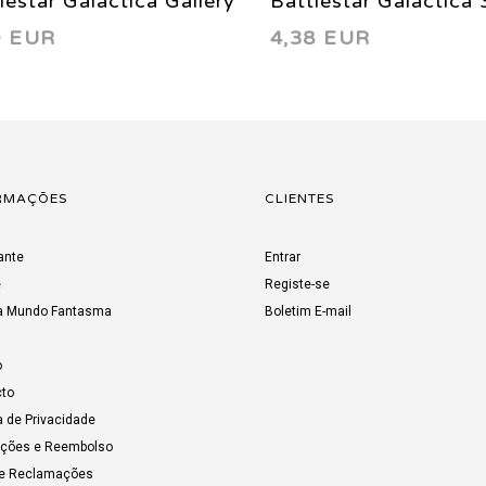
lestar Galactica Gallery
Battlestar Galactica
9 EUR
4,38 EUR
ial 1 2000
RMAÇÕES
CLIENTES
ante
Entrar
e
Registe-se
a Mundo Fantasma
Boletim E-mail
o
to
a de Privacidade
uções e Reembolso
de Reclamações