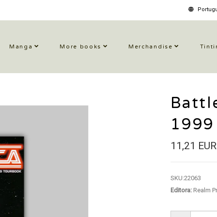
Portugu
Manga
More books
Merchandise
Tinti
Battl
1999
11,21 EUR
SKU:
22063
Editora:
Realm P