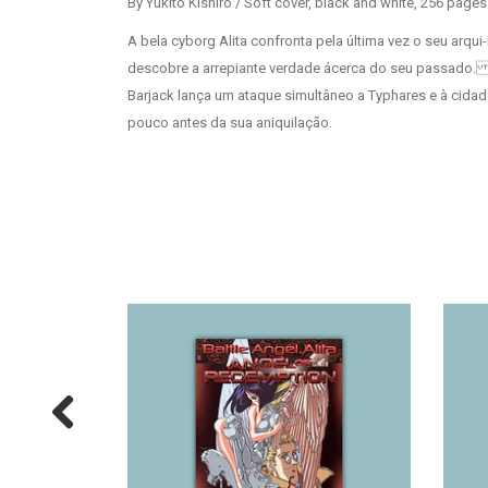
By Yukito Kishiro / Soft cover, black and white, 256 pag
A bela cyborg Alita confronta pela última vez o seu arqui
descobre a arrepiante verdade ácerca do seu passado. 
Barjack lança um ataque simultâneo a Typhares e à cidad
pouco antes da sua aniquilação.