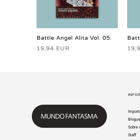
Battle Angel Alita Vol. 05:
Batt
19,94 EUR
19,
Angel of Redemption 1998
Ang
INFO
Import
Blogu
Sobre 
Staff