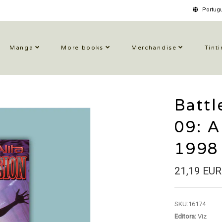
Portugu
Manga
More books
Merchandise
Tinti
Battl
09: A
1998
21,19 EUR
SKU:
16174
Editora:
Viz