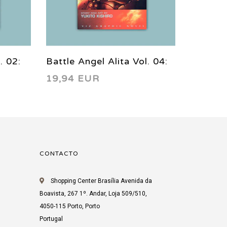
. 02:
Battle Angel Alita Vol. 04:
Battle 
19,94 EUR
19,94
999
Angel of Victory 1995
Angel 
CONTACTO
Shopping Center Brasília Avenida da
Boavista, 267 1º. Andar, Loja 509/510,
4050-115 Porto, Porto
Portugal