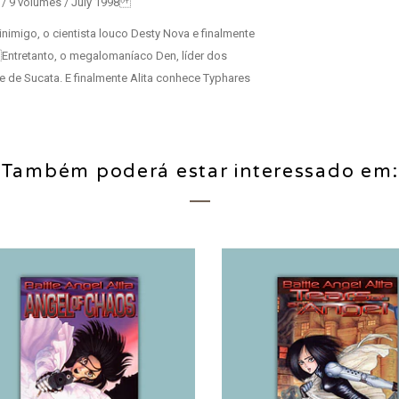
es / 9 volumes / July 1998
-inimigo, o cientista louco Desty Nova e finalmente
Entretanto, o megalomaníaco Den, líder dos
e de Sucata. E finalmente Alita conhece Typhares
Também poderá estar interessado em: