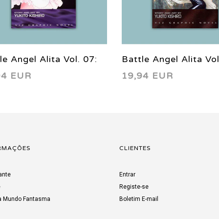
le Angel Alita Vol. 07:
Battle Angel Alita Vol
94 EUR
19,94 EUR
el of Chaos 1997
Tears of an Angel 1
RMAÇÕES
CLIENTES
ante
Entrar
e
Registe-se
a Mundo Fantasma
Boletim E-mail