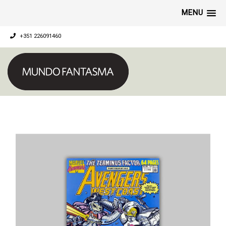
MENU
+351 226091460