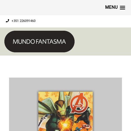
MENU
+351 226091460