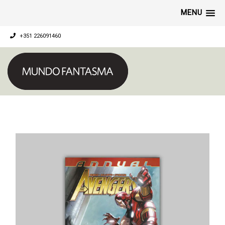
MENU
+351 226091460