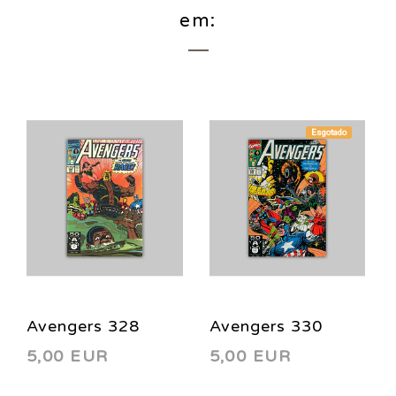
em:
Esgotado
Avengers 328
Avengers 330
5,00 EUR
5,00 EUR
1991
1991