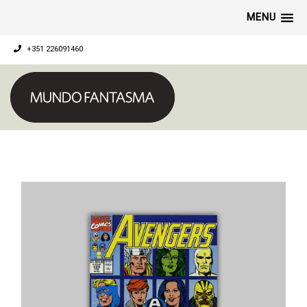
MENU
+351 226091460