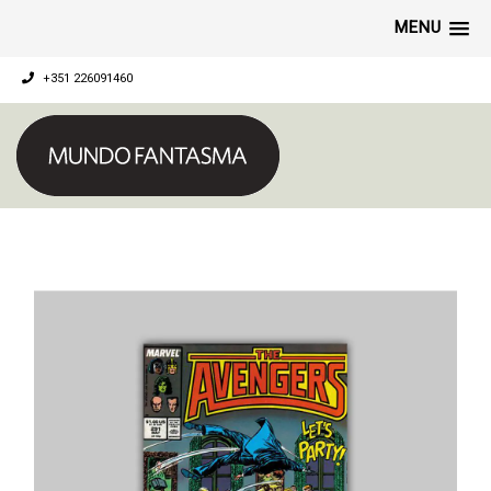
MENU
+351 226091460