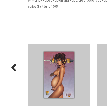
Written by Robert Napton and Rob Liefeld, pencils by Po
series (3) / June 1995