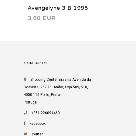
Avengelyne 3 B 1995
Avenge
3,60 EUR
3,60 
CONTACTO
Shopping Center Brasília Avenida da
Boavista, 267 1º. Andar, Loja 509/510,
4050-115 Porto, Porto
Portugal
+351 226091460
Facebook
Twitter