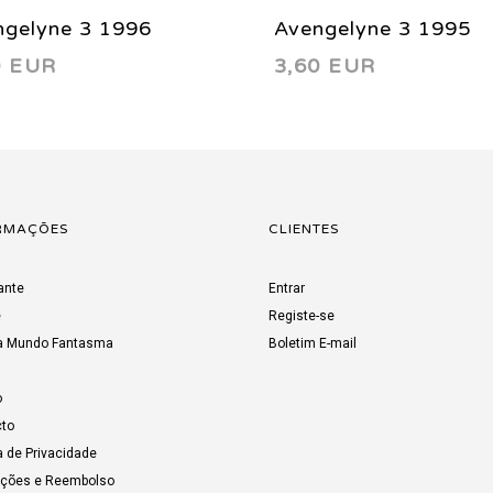
ngelyne 3 1996
Avengelyne 3 1995
0 EUR
3,60 EUR
RMAÇÕES
CLIENTES
ante
Entrar
e
Registe-se
a Mundo Fantasma
Boletim E-mail
o
to
a de Privacidade
uções e Reembolso