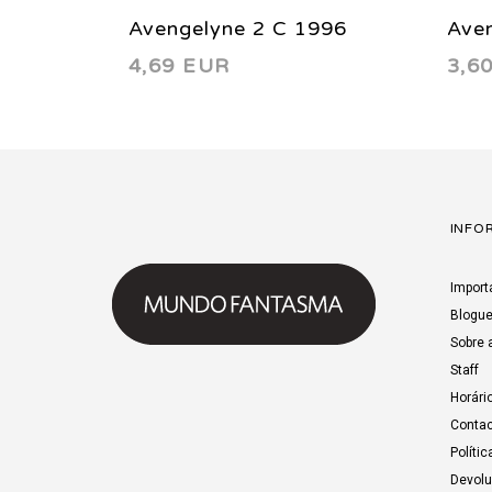
Avengelyne 2 C 1996
Ave
4,69 EUR
3,6
INFO
Import
Blogu
Sobre 
Staff
Horári
Contac
Polític
Devol