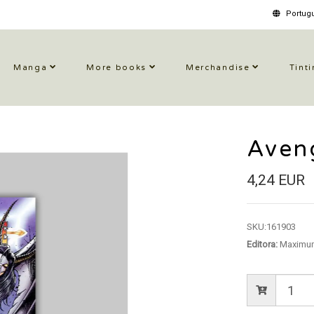
Portugu
Manga
More books
Merchandise
Tinti
Aven
4,24 EUR
SKU:
161903
Editora:
Maximum