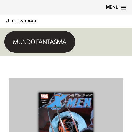
MENU
+351 226091460