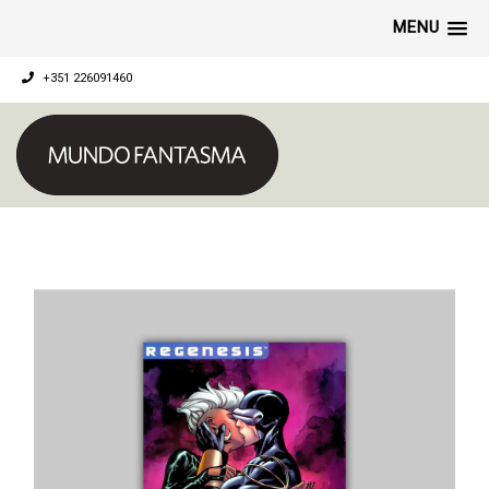
MENU
+351 226091460