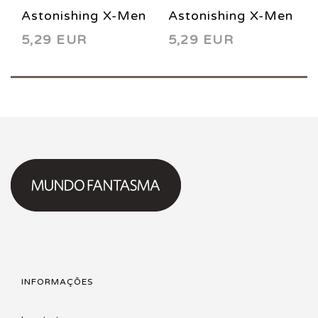
Astonishing X-Men
Astonishing X-Men
5,29 EUR
5,29 EUR
46 2012
52 2012
INFORMAÇÕES