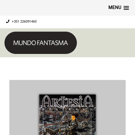
MENU
+351 226091460