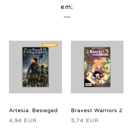
em:
Esgotado
Artesia: Besieged
Bravest Warriors 2
4,94 EUR
5,74 EUR
1 2006
2012