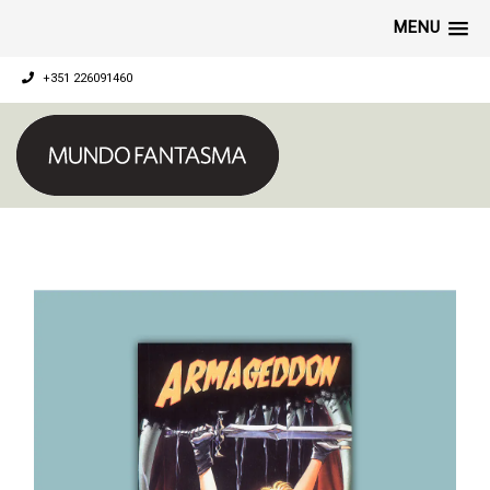
MENU
+351 226091460