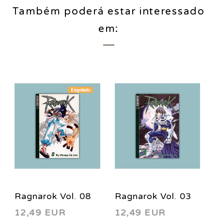
Também poderá estar interessado
em:
Esgotado
Ragnarok Vol. 08
Ragnarok Vol. 03
12,49 EUR
12,49 EUR
2003
2002