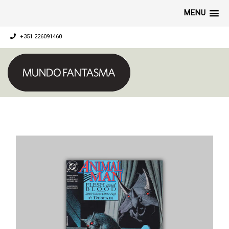
MENU
+351 226091460