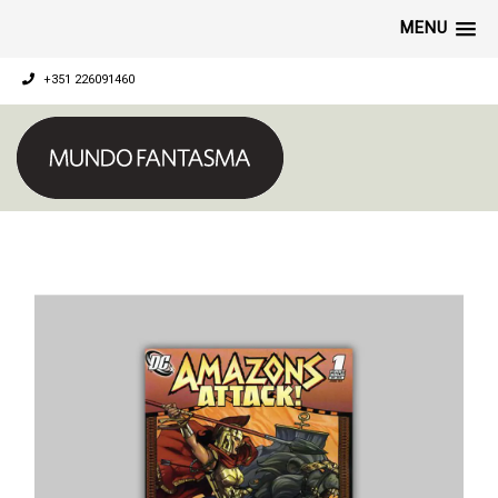
MENU
+351 226091460