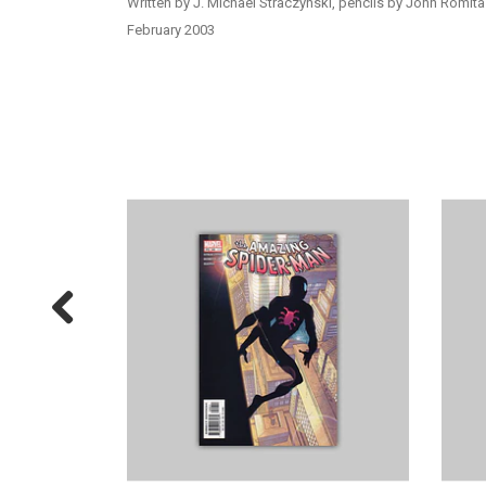
Written by J. Michael Straczynski, pencils by John Romita
February 2003