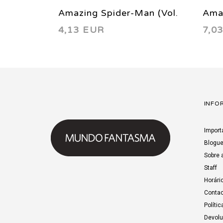
Amazing Spider-Man (Vol.
Amaz
4,13 EUR
7,0
2) 49 2003
2) 
INFO
Import
Blogu
Sobre 
Staff
Horári
Contac
Polític
Devol