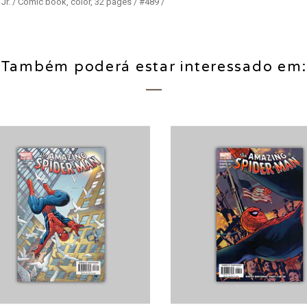
 Jr. / Comic book, color, 32 pages / #489 /
Também poderá estar interessado em: