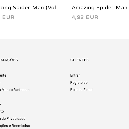
ing Spider-Man (Vol.
Amazing Spider-Man 
3 EUR
4,92 EUR
47 2003
2) 57 2003
RMAÇÕES
CLIENTES
ante
Entrar
e
Registe-se
a Mundo Fantasma
Boletim E-mail
o
to
a de Privacidade
uções e Reembolso