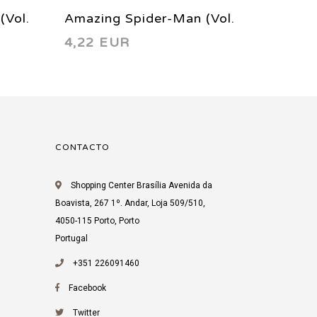
(Vol.
Amazing Spider-Man (Vol.
Amazin
4,22 EUR
4,92 
2) 54 2003
2) 44 
CONTACTO
Shopping Center Brasília Avenida da
Boavista, 267 1º. Andar, Loja 509/510,
4050-115 Porto, Porto
Portugal
+351 226091460
Facebook
Twitter