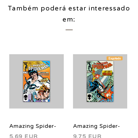
Também poderá estar interessado
em:
Esgotado
Amazing Spider-
Amazing Spider-
5,69 EUR
9,75 EUR
Man 273 1986
Man 269 1985