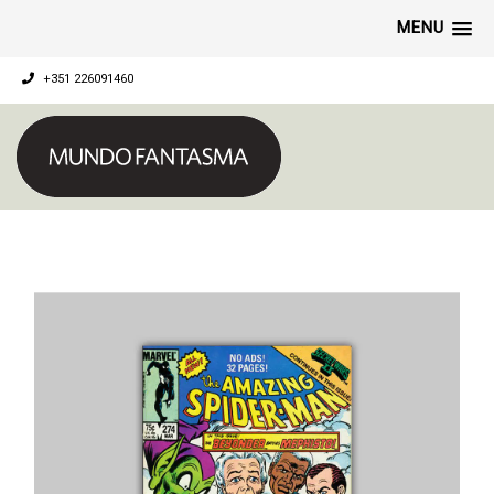
MENU
+351 226091460