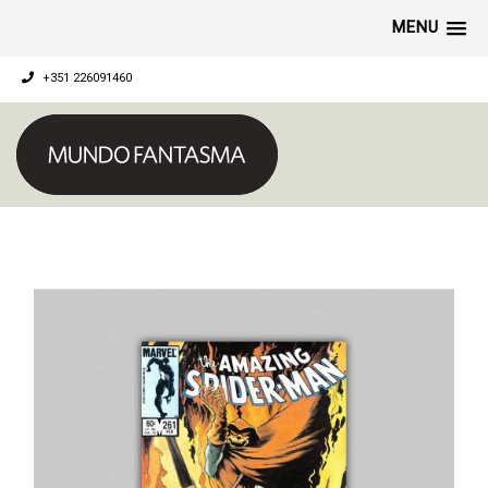
MENU
+351 226091460