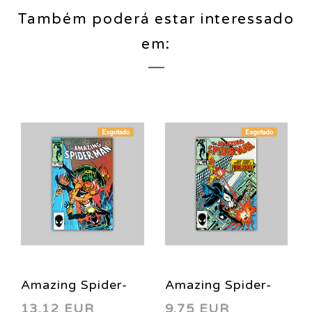
Também poderá estar interessado
em:
Esgotado
Esgotado
Amazing Spider-
Amazing Spider-
13,12 EUR
9,75 EUR
Man 257 1984
Man 269 1985