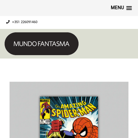
MENU
+351 226091460