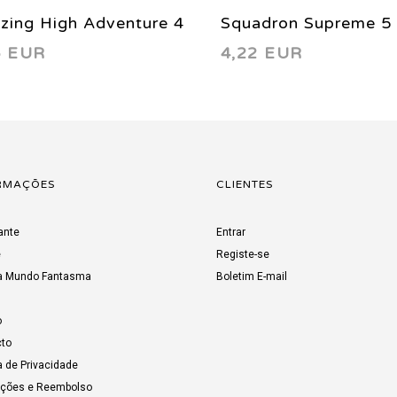
zing High Adventure 4
Squadron Supreme 5
5 EUR
4,22 EUR
6
RMAÇÕES
CLIENTES
ante
Entrar
e
Registe-se
a Mundo Fantasma
Boletim E-mail
o
to
a de Privacidade
uções e Reembolso