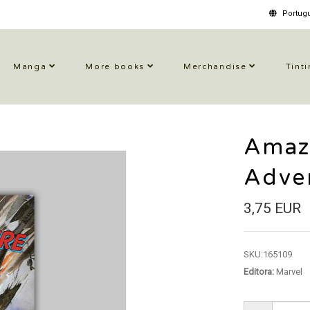
Portugu
Manga
More books
Merchandise
Tinti
Amaz
Adve
3,75 EUR
SKU:
165109
Editora:
Marvel