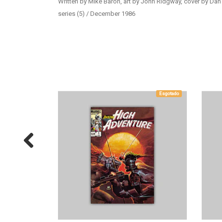
Written by Mike Baron, art by John Ridgway, cover by Dan
series (5) / December 1986
Esgotado