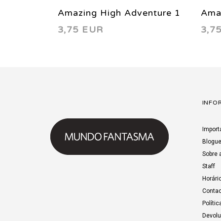
Amazing High Adventure 1
Ama
3,75 EUR
3,7
1984
198
INFO
Import
Blogu
Sobre 
Staff
Horári
Contac
Polític
Devol