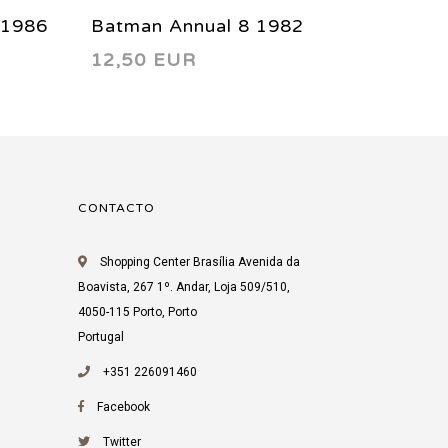
 1986
Batman Annual 8 1982
Ultima
12,50 EUR
4,22 
2003
CONTACTO
Shopping Center Brasília Avenida da
Boavista, 267 1º. Andar, Loja 509/510,
4050-115 Porto, Porto
Portugal
+351 226091460
Facebook
Twitter