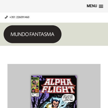
MENU
+351 226091460