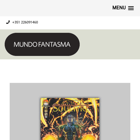
MENU
+351 226091460