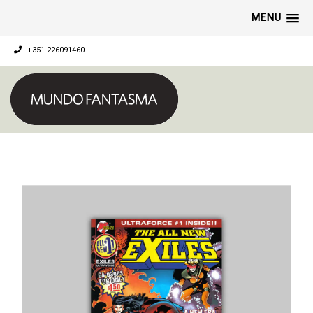
MENU
+351 226091460