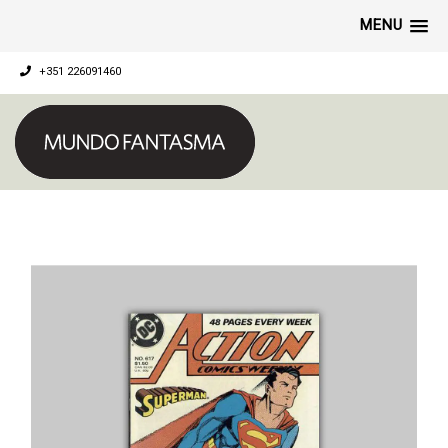
MENU
+351 226091460