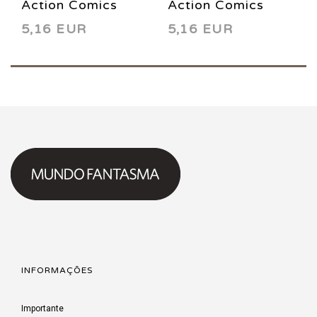
Action Comics
Action Comics
5,16 EUR
5,16 EUR
618 1988
619 1988
INFORMAÇÕES
Importante