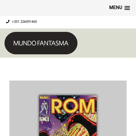
MENU
+351 226091460