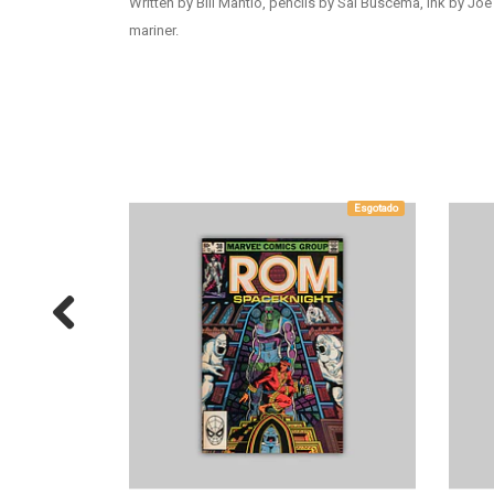
Written by Bill Mantlo, pencils by Sal Buscema, ink by Jo
mariner.
Esgotado