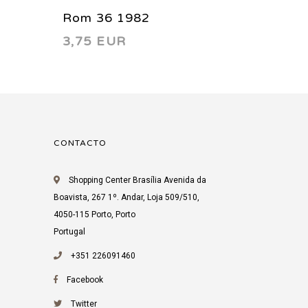
Rom 36 1982
Rom 4
3,75 EUR
3,75 
CONTACTO
Shopping Center Brasília Avenida da
Boavista, 267 1º. Andar, Loja 509/510,
4050-115 Porto, Porto
Portugal
+351 226091460
Facebook
Twitter