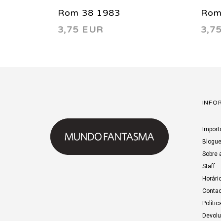
Rom 38 1983
Rom
3,75 EUR
3,7
INFO
Import
Blogu
Sobre 
Staff
Horári
Contac
Polític
Devol