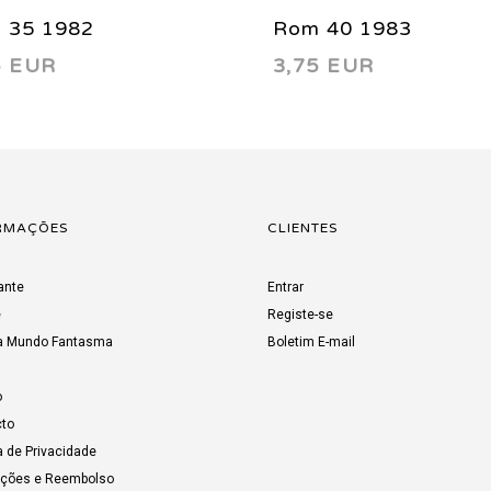
 35 1982
Rom 40 1983
5 EUR
3,75 EUR
RMAÇÕES
CLIENTES
ante
Entrar
e
Registe-se
a Mundo Fantasma
Boletim E-mail
o
to
a de Privacidade
uções e Reembolso