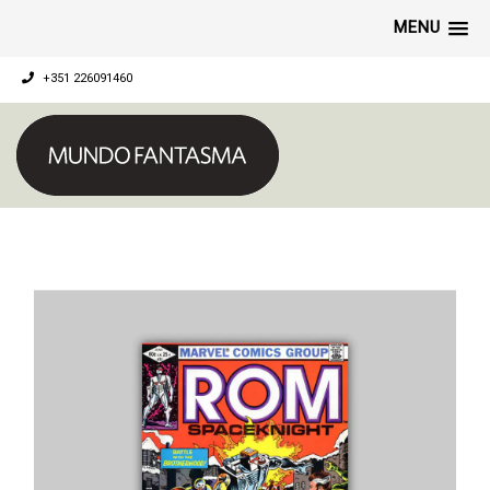
MENU
+351 226091460