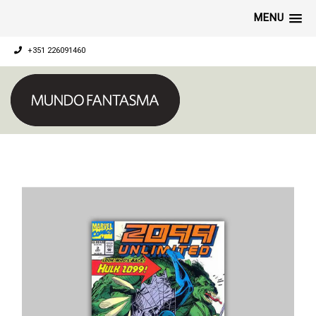
MENU
+351 226091460