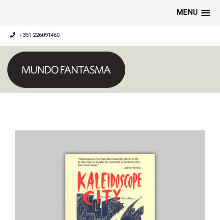
MENU
+351 226091460