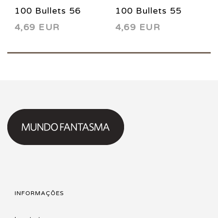
100 Bullets 56
100 Bullets 55
4,69 EUR
4,69 EUR
2005
2005
INFORMAÇÕES