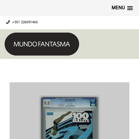
MENU
+351 226091460