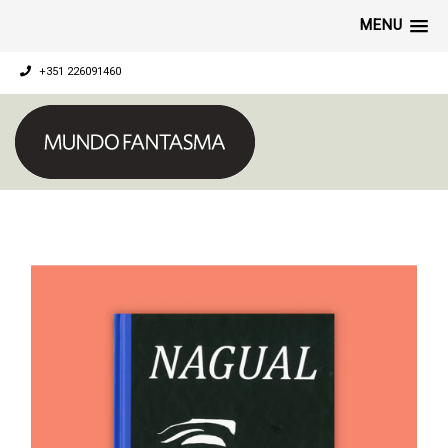
MENU
+351 226091460