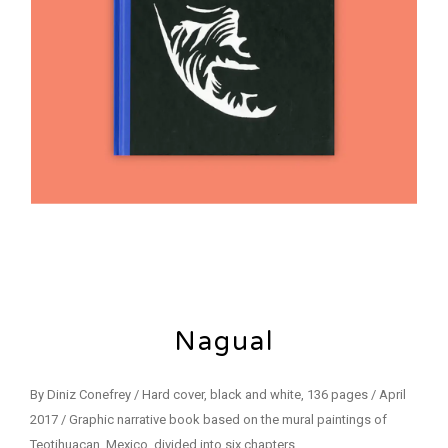
Nagual
By Diniz Conefrey / Hard cover, black and white, 136 pages / April
2017 / Graphic narrative book based on the mural paintings of
Teotihuacan, Mexico, divided into six chapters.