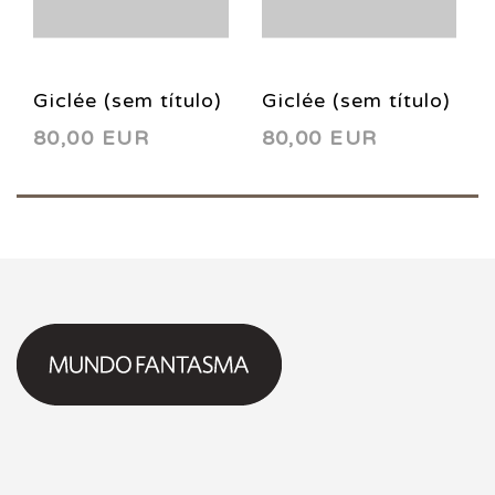
Giclée (sem título)
Giclée (sem título)
80,00 EUR
80,00 EUR
2 2018
1 2018