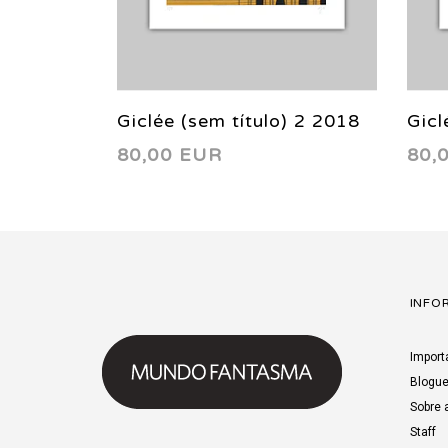
Giclée (sem título) 2 2018
Gicl
80,00 EUR
80,
INFO
Import
Blogu
Sobre 
Staff