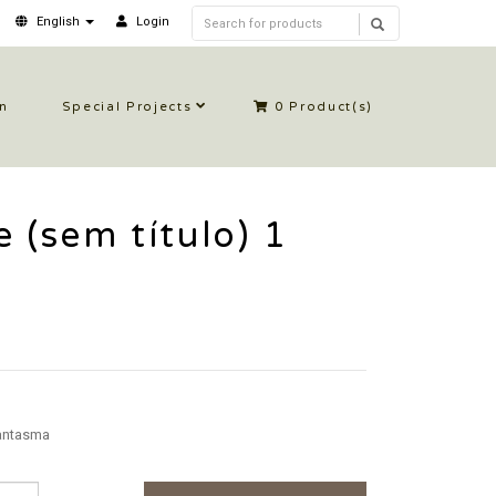
English
Login
in
Special Projects
0
Product(s)
e (sem título) 1
ntasma