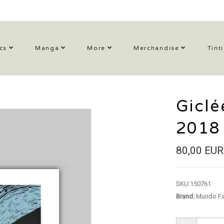
cs
Manga
More
Merchandise
Tint
Giclé
2018
80,00 EUR
SKU:
150761
Brand:
Mundo Fa