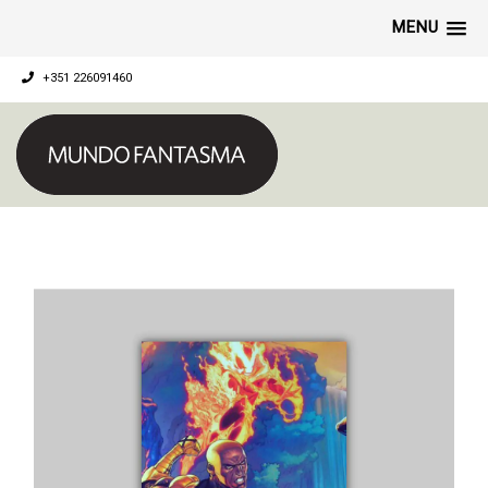
MENU
+351 226091460