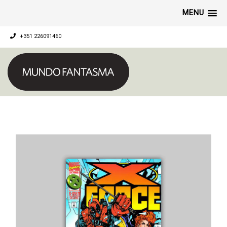
MENU
+351 226091460