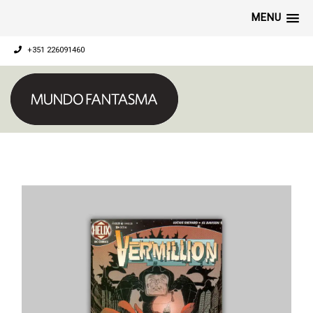
MENU
+351 226091460