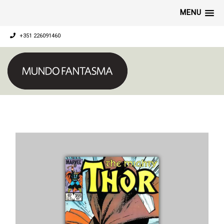
MENU
+351 226091460