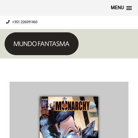
MENU
+351 226091460