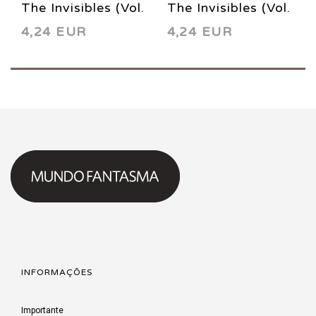
The Invisibles (Vol.
The Invisibles (Vol.
4,24 EUR
4,24 EUR
3) 6 1999
3) 7 1999
INFORMAÇÕES
Importante