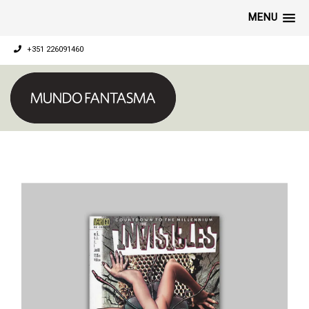
MENU
+351 226091460